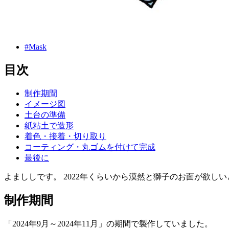
#Mask
目次
制作期間
イメージ図
土台の準備
紙粘土で造形
着色・接着・切り取り
コーティング・丸ゴムを付けて完成
最後に
よまししです。 2022年くらいから漠然と獅子のお面が欲し
制作期間
「2024年9月～2024年11月」の期間で製作していました。