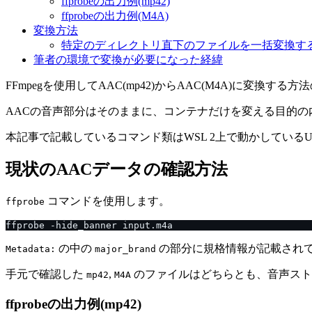
ffprobeの出力例(mp42)
ffprobeの出力例(M4A)
変換方法
特定のディレクトリ直下のファイルを一括変換す
筆者の環境で変換が必要になった経緯
FFmpegを使用してAAC(mp42)からAAC(M4A)に変換する
AACの音声部分はそのままに、コンテナだけを変える目的の
本記事で記載しているコマンド類はWSL 2上で動かしているUb
現状のAACデータの確認方法
コマンドを使用します。
ffprobe
の中の
の部分に規格情報が記載され
Metadata:
major_brand
手元で確認した
,
のファイルはどちらとも、音声スト
mp42
M4A
ffprobeの出力例(mp42)