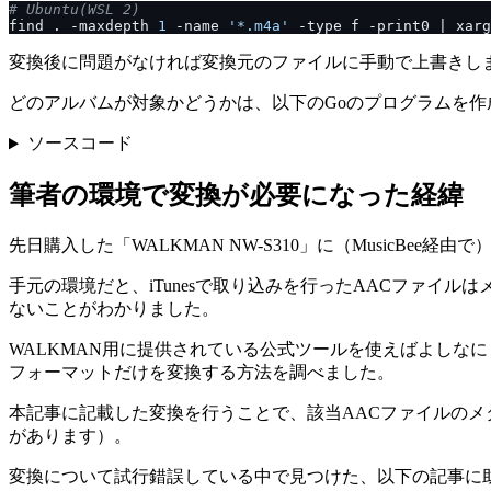
# Ubuntu(WSL 2)
find . -maxdepth 
1
 -name 
'*.m4a'
 -type f -print0 | xarg
変換後に問題がなければ変換元のファイルに手動で上書きし
どのアルバムが対象かどうかは、以下のGoのプログラムを作
ソースコード
筆者の環境で変換が必要になった経緯
先日購入した「WALKMAN NW-S310」に（MusicB
手元の環境だと、iTunesで取り込みを行ったAACファイルは
ないことがわかりました。
WALKMAN用に提供されている公式ツールを使えばよしな
フォーマットだけを変換する方法を調べました。
本記事に記載した変換を行うことで、該当AACファイルのメ
があります）。
変換について試行錯誤している中で見つけた、以下の記事に