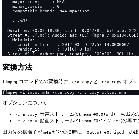
変換方法
コマンドでの変換時に
と
オプシ
ffmpeg
-c:a copy
-c:v copy
オプションについて:
: 音声ストリーム(
)
-c:a copy
Stream #0:0(und): Audio
: 動画ストリーム(
)の再
-c:v copy
Stream #0:1: Video
出力先の拡張子が
だと変換時に「
」の出
m4a
Output #0, ipod