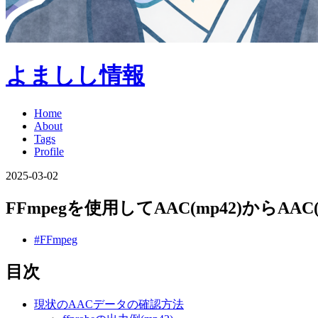
よましし情報
Home
About
Tags
Profile
2025-03-02
FFmpegを使用してAAC(mp42)からAA
#FFmpeg
目次
現状のAACデータの確認方法