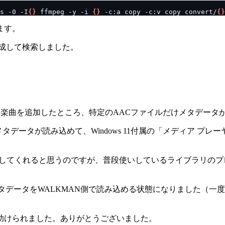
s -0 -I
{}
 ffmpeg -y -i 
{}
 -c:a copy -c:v copy convert/
{}
ます。
成して検索しました。
ee経由で）楽曲を追加したところ、特定のAACファイルだけメタデ
メタデータが読み込めて、Windows 11付属の「メディア 
にしてくれると思うのですが、普段使いしているライブラリのプ
タデータをWALKMAN側で読み込める状態になりました（一度
助けられました。ありがとうございました。