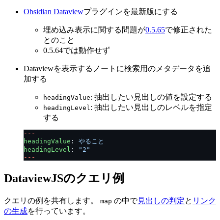
Obsidian Dataview
プラグインを最新版にする
埋め込み表示に関する問題が
0.5.65
で修正された
とのこと
0.5.64では動作せず
Dataviewを表示するノートに検索用のメタデータを追
加する
: 抽出したい見出しの値を設定する
headingValue
: 抽出したい見出しのレベルを指定
headingLevel
する
---
headingValue
:
やること
headingLevel
:
"2"
---
DataviewJSのクエリ例
クエリの例を共有します。
の中で
見出しの判定
と
リンク
map
の生成
を行っています。