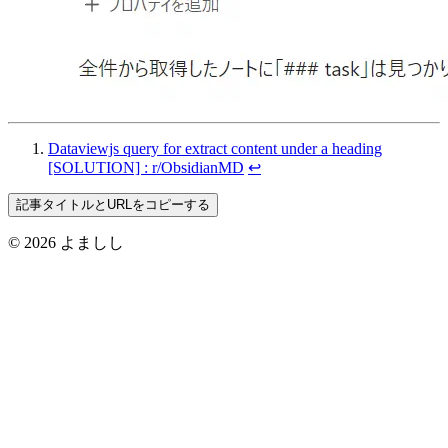
Dataviewjs query for extract content under a heading
[SOLUTION] : r/ObsidianMD
↩︎
記事タイトルとURLをコピーする
© 2026 よましし