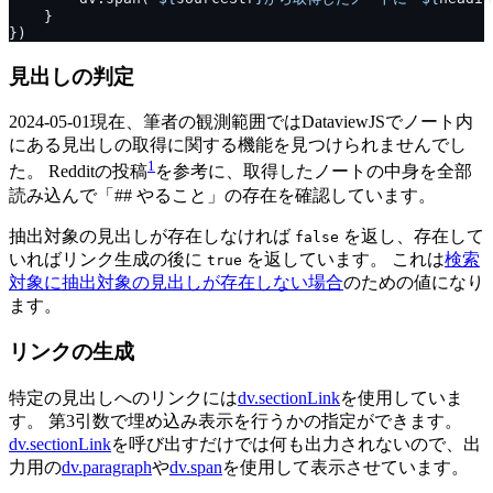
見出しの判定
2024-05-01現在、筆者の観測範囲ではDataviewJSでノート内
にある見出しの取得に関する機能を見つけられませんでし
1
た。 Redditの投稿
を参考に、取得したノートの中身を全部
読み込んで「## やること」の存在を確認しています。
抽出対象の見出しが存在しなければ
を返し、存在して
false
いればリンク生成の後に
を返しています。 これは
検索
true
対象に抽出対象の見出しが存在しない場合
のための値になり
ます。
リンクの生成
特定の見出しへのリンクには
dv.sectionLink
を使用していま
す。 第3引数で埋め込み表示を行うかの指定ができます。
dv.sectionLink
を呼び出すだけでは何も出力されないので、出
力用の
dv.paragraph
や
dv.span
を使用して表示させています。