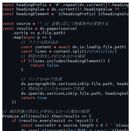
const
 headingPrefix 
=
'#'
.repeat(dv.current()
?
.headingL
const
 headingValue 
=
 dv.current()
?
.headingValue 
??
''
const
 headingElement 
=
`
${
headingPrefix
}
${
headingValue
const
 source 
=
''
const
 results 
=
    .map(
async
const
 content 
=
await
const
 lines 
=
 content.split(
/\r\n|\r|\n/
if
 (
!
return
false
        dv.span(dv.sectionLink(p.file.path, headingValu
return
true
if
 (results.every(exist => 
!
const
 sourceStr 
=
 source.length 
>
0
?
`「
${
sour
        dv.span(
`
${
sourceStr
}
から取得したノートに「
${
headin