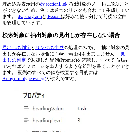
埋め込み表示用の
dv.sectionLink
では対象のノートに飛ぶこと
ができないため、例では通常のリンクも合わせて生成してい
ます。
dv.paragraph
と
dv.span
は好みで使い分けて前後の空白
を管理しています。
検索対象に抽出対象の見出しが存在しない場合
見出しの判定
と
リンクの生成
の処理のみでは、抽出対象の見
出しが存在しない場合にDataviewは何も出力しません。
見
出しの判定
で返却した配列(Promise)を確認し、すべて
false
であればメッセージを出力するような処理を書くことができ
ます。 配列のすべての値を検査する目的には
Array.prototype.every()
が便利ですね。